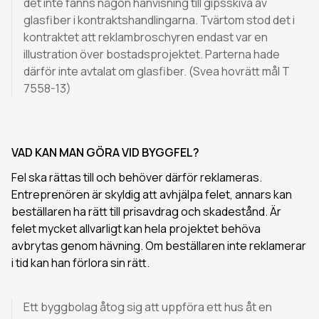
det inte fanns någon hänvisning till gipsskiva av
glasfiber i kontraktshandlingarna. Tvärtom stod det i
kontraktet att reklambroschyren endast var en
illustration över bostadsprojektet. Parterna hade
därför inte avtalat om glasfiber. (Svea hovrätt mål T
7558-13)
VAD KAN MAN GÖRA VID BYGGFEL?
Fel ska rättas till och behöver därför reklameras.
Entreprenören är skyldig att avhjälpa felet, annars kan
beställaren ha rätt till prisavdrag och skadestånd. Är
felet mycket allvarligt kan hela projektet behöva
avbrytas genom hävning. Om beställaren inte reklamerar
i tid kan han förlora sin rätt.
Ett byggbolag åtog sig att uppföra ett hus åt en