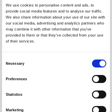
We use cookies to personalise content and ads, to
provide social media features and to analyse our traffic.
We also share information about your use of our site with
our social media, advertising and analytics partners who
Fel i entreprenad
may combine it with other information that you’ve
provided to them or that they’ve collected from your use
of their services.
En entreprenad ska utföras fackmässigt och
professionellt. Slarv och okunnighet förekommer, men
det kan också finnas olika uppfattningar om vad som är
Consent
ett bra utförande. Myndigheter och
Necessary
Selection
branschorganisationer har tagit fram regler för vad som
är ett korrekt utförande, exempelvis hur ett badrum ska
Preferences
byggas för att undvika vattenskador. Det är sådana
branschregler som avgör vad som är en fackmässig
standard. Att entreprenören följt tillverkarens
Statistics
monteringsanvisningar talar också för att arbetet
utförts fackmässigt.
Marketing