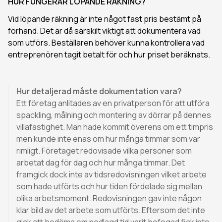
HUR FUNGERAR LÖPANDE RÄKNING?
Vid löpande räkning är inte något fast pris bestämt på
förhand. Det är då särskilt viktigt att dokumentera vad
som utförs. Beställaren behöver kunna kontrollera vad
entreprenören tagit betalt för och hur priset beräknats.
Hur detaljerad måste dokumentation vara?
Ett företag anlitades av en privatperson för att utföra
spackling, målning och montering av dörrar på dennes
villafastighet. Man hade kommit överens om ett timpris
men kunde inte enas om hur många timmar som var
rimligt. Företaget redovisade vilka personer som
arbetat dag för dag och hur många timmar. Det
framgick dock inte av tidsredovisningen vilket arbete
som hade utförts och hur tiden fördelade sig mellan
olika arbetsmoment. Redovisningen gav inte någon
klar bild av det arbete som utförts. Eftersom det inte
gick att bedöma om nedlagd tid varit befogad fick inte