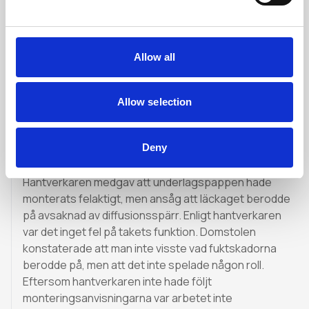
Måste monteringsanvisningen följas?
En hantverkare anlitades för att lägga om ett tak. Efter
Allow all
att arbetet slutförts läckte det in genom taket. En
besiktning visade att hantverkaren hade spikat genom
båda lagren av papp med en spikpistol, vilket lett till att
Allow selection
den överliggande pappen släppt. Hantverkaren hade
inte heller vikt upp pappen mot vindskivorna. I
Deny
monteringsanvisningen stod det att all infästning
skulle ske dolt. Beställaren begärde avdrag på priset.
Hantverkaren medgav att underlagspappen hade
monterats felaktigt, men ansåg att läckaget berodde
på avsaknad av diffusionsspärr. Enligt hantverkaren
var det inget fel på takets funktion. Domstolen
konstaterade att man inte visste vad fuktskadorna
berodde på, men att det inte spelade någon roll.
Eftersom hantverkaren inte hade följt
monteringsanvisningarna var arbetet inte