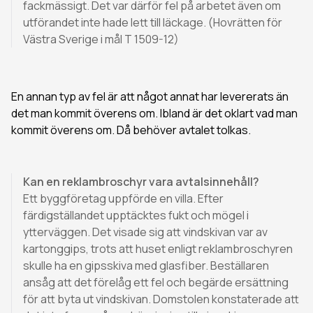
fackmässigt. Det var därför fel på arbetet även om
utförandet inte hade lett till läckage. (Hovrätten för
Västra Sverige i mål T 1509-12)
En annan typ av fel är att något annat har levererats än
det man kommit överens om. Ibland är det oklart vad man
kommit överens om. Då behöver avtalet tolkas.
Kan en reklambroschyr vara avtalsinnehåll?
Ett byggföretag uppförde en villa. Efter
färdigställandet upptäcktes fukt och mögel i
ytterväggen. Det visade sig att vindskivan var av
kartonggips, trots att huset enligt reklambroschyren
skulle ha en gipsskiva med glasfiber. Beställaren
ansåg att det förelåg ett fel och begärde ersättning
för att byta ut vindskivan. Domstolen konstaterade att