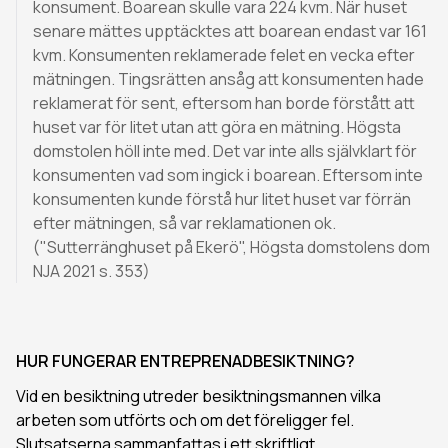
konsument. Boarean skulle vara 224 kvm. När huset
senare mättes upptäcktes att boarean endast var 161
kvm. Konsumenten reklamerade felet en vecka efter
mätningen. Tingsrätten ansåg att konsumenten hade
reklamerat för sent, eftersom han borde förstått att
huset var för litet utan att göra en mätning. Högsta
domstolen höll inte med. Det var inte alls självklart för
konsumenten vad som ingick i boarean. Eftersom inte
konsumenten kunde förstå hur litet huset var förrän
efter mätningen, så var reklamationen ok.
("Sutterränghuset på Ekerö", Högsta domstolens dom
NJA 2021 s. 353)
HUR FUNGERAR ENTREPRENADBESIKTNING?
Vid en besiktning utreder besiktningsmannen vilka
arbeten som utförts och om det föreligger fel.
Slutsatserna sammanfattas i ett skriftligt