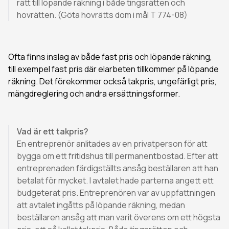
rätt till löpande räkning i både tingsrätten och
hovrätten. (Göta hovrätts dom i mål T 774-08)
Ofta finns inslag av både fast pris och löpande räkning,
till exempel fast pris där elarbeten tillkommer på löpande
räkning. Det förekommer också takpris, ungefärligt pris,
mängdreglering och andra ersättningsformer.
Vad är ett takpris?
En entreprenör anlitades av en privatperson för att
bygga om ett fritidshus till permanentbostad. Efter att
entreprenaden färdigställts ansåg beställaren att han
betalat för mycket. I avtalet hade parterna angett ett
budgeterat pris. Entreprenören var av uppfattningen
att avtalet ingåtts på löpande räkning, medan
beställaren ansåg att man varit överens om ett högsta