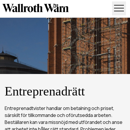
Vår expertis
Entreprenadrätt
Fastighet & bostad
Entreprenadrätt
Skadestånd & försäkring
Kredit & betalning
Entreprenadtvister handlar om betalning och priset,
särskilt för tillkommande och oförutsedda arbeten.
Beställaren kan vara missnöjd med utförandet och anse
Kontakt
att arbetet inte håller rätt standard. Problemen leder