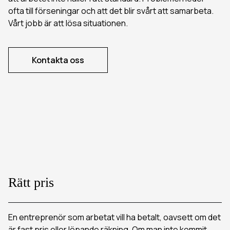
Material
ofta till förseningar och att det blir svårt att samarbeta.
Vårt jobb är att lösa situationen.
English
Kontakta oss
Rätt pris
En entreprenör som arbetat vill ha betalt, oavsett om det
är fast pris eller löpande räkning. Om man inte kommit