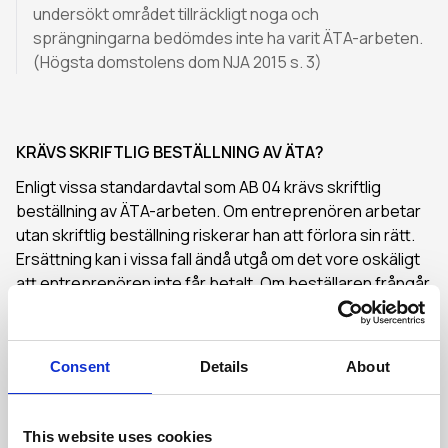
undersökt området tillräckligt noga och
sprängningarna bedömdes inte ha varit ÄTA-arbeten.
(Högsta domstolens dom NJA 2015 s. 3)
KRÄVS SKRIFTLIG BESTÄLLNING AV ÄTA?
Enligt vissa standardavtal som AB 04 krävs skriftlig
beställning av ÄTA-arbeten. Om entreprenören arbetar
utan skriftlig beställning riskerar han att förlora sin rätt.
Ersättning kan i vissa fall ändå utgå om det vore oskäligt
att entreprenören inte får betalt. Om beställaren frångår
formkraven, om arbetena måste utföras akut eller om
beställaren inte svarar på frågor om ÄTA kan
entreprenören ha rätt till betalning även om ÄTA inte
Consent
Details
About
beställts skriftligt.
This website uses cookies