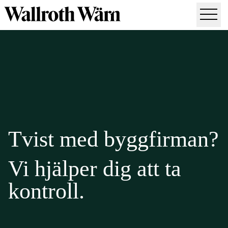
Vår expertis
Entreprenadrätt
Tvist med byggfirman?
Fastighet & bostad
Skadestånd & försäkring
Vi hjälper dig att ta
Kredit & betalning
kontroll.
Kontakt