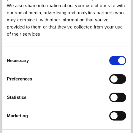
We also share information about your use of our site with
Småhusentreprenad
our social media, advertising and analytics partners who
may combine it with other information that you’ve
Att bygga en villa är en av livets största affärer.
provided to them or that they’ve collected from your use
Privatpersoner som anlitar företag för ett sådant
of their services.
arbete omfattas av ett särskilt regelverk i
konsumenttjänstlagen. Det kallas
småhusentreprenad och skyddar dig som
Consent
privatperson.
Necessary
Selection
Preferences
Läs mer
Statistics
Marketing